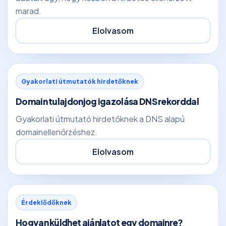
marad.
Elolvasom
Gyakorlati útmutatók hirdetőknek
Domain tulajdonjog igazolása DNS rekorddal
Gyakorlati útmutató hirdetőknek a DNS alapú
domainellenőrzéshez.
Elolvasom
Érdeklődőknek
Hogyan küldhet ajánlatot egy domainre?