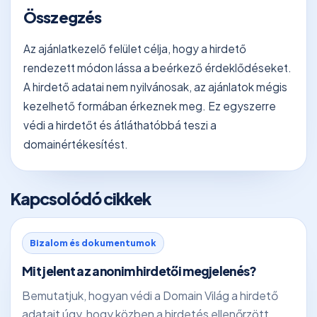
Összegzés
Az ajánlatkezelő felület célja, hogy a hirdető
rendezett módon lássa a beérkező érdeklődéseket.
A hirdető adatai nem nyilvánosak, az ajánlatok mégis
kezelhető formában érkeznek meg. Ez egyszerre
védi a hirdetőt és átláthatóbbá teszi a
domainértékesítést.
Kapcsolódó cikkek
Bizalom és dokumentumok
Mit jelent az anonim hirdetői megjelenés?
Bemutatjuk, hogyan védi a Domain Világ a hirdető
adatait úgy, hogy közben a hirdetés ellenőrzött