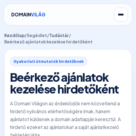
DOMAIN
VILÁG
Kezdőlap
/
Segédlet
/
Tudástár
/
Beérkező ajánlatok kezelése hirdetőként
Gyakorlati útmutatók hirdetőknek
Beérkező ajánlatok
kezelése hirdetőként
A Domain Világon az érdeklődők nem közvetlenül a
hirdető nyilvános elérhetőségére írnak, hanem
ajánlatot küldenek a domain adatlapján keresztül. A
hirdető ezeket az ajánlatokat a saját ajánlatkezelő
felületén látja.