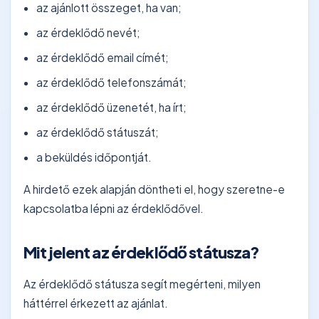
az ajánlott összeget, ha van;
az érdeklődő nevét;
az érdeklődő email címét;
az érdeklődő telefonszámát;
az érdeklődő üzenetét, ha írt;
az érdeklődő státuszát;
a beküldés időpontját.
A hirdető ezek alapján döntheti el, hogy szeretne-e
kapcsolatba lépni az érdeklődővel.
Mit jelent az érdeklődő státusza?
Az érdeklődő státusza segít megérteni, milyen
háttérrel érkezett az ajánlat.