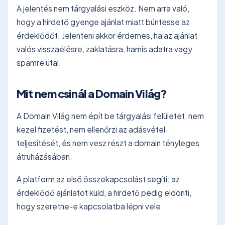
A jelentés nem tárgyalási eszköz. Nem arra való,
hogy a hirdető gyenge ajánlat miatt büntesse az
érdeklődőt. Jelenteni akkor érdemes, ha az ajánlat
valós visszaélésre, zaklatásra, hamis adatra vagy
spamre utal.
Mit nem csinál a Domain Világ?
A Domain Világ nem épít be tárgyalási felületet, nem
kezel fizetést, nem ellenőrzi az adásvétel
teljesítését, és nem vesz részt a domain tényleges
átruházásában.
A platform az első összekapcsolást segíti: az
érdeklődő ajánlatot küld, a hirdető pedig eldönti,
hogy szeretne-e kapcsolatba lépni vele.