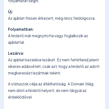
folyamatát segíti.
Új:
Az ajánlat frissen érkezett, még nincs feldolgozva.
Folyamatban:
A hirdető már megnyitotta vagy foglalkozik az
ajánlattal.
Lezárva:
Az ajánlat kezelése lezárult. Ez nem feltétlenül jelent
sikeres adásvételt, csak azt, hogy a hirdető az adott
megkeresést lezártnak tekinti.
A státuszok célja az átláthatóság. A Domain Világ
nem dönt a hirdető helyett, és nem tárgyal az
érdeklődővel.