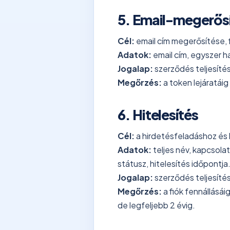
5. Email-megerősí
Cél:
email cím megerősítése, fi
Adatok:
email cím, egyszer ha
Jogalap:
szerződés teljesítés
Megőrzés:
a token lejáratáig
6. Hitelesítés
Cél:
a hirdetésfeladáshoz és 
Adatok:
teljes név, kapcsolat
státusz, hitelesítés időpontja
Jogalap:
szerződés teljesíté
Megőrzés:
a fiók fennállásái
de legfeljebb 2 évig.