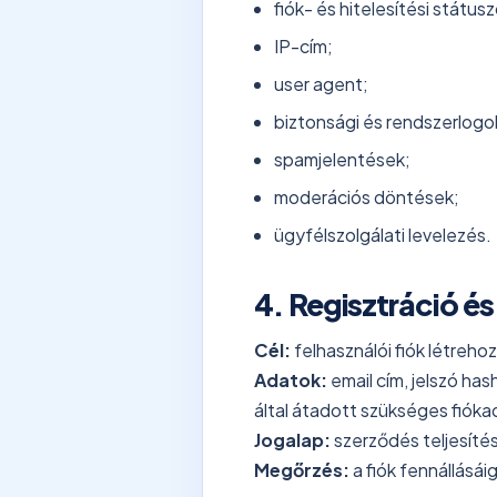
fiók- és hitelesítési státus
IP-cím;
user agent;
biztonsági és rendszerlogo
spamjelentések;
moderációs döntések;
ügyfélszolgálati levelezés.
4. Regisztráció é
Cél:
felhasználói fiók létreho
Adatok:
email cím, jelszó ha
által átadott szükséges fióka
Jogalap:
szerződés teljesít
Megőrzés:
a fiók fennállásái