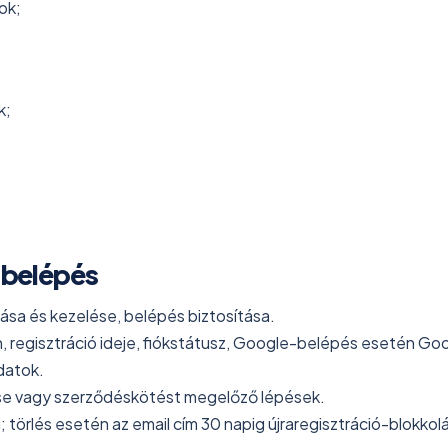
zok;
k;
s belépés
zása és kezelése, belépés biztosítása.
sh, regisztráció ideje, fiókstátusz, Google-belépés esetén G
datok.
ése vagy szerződéskötést megelőző lépések.
g; törlés esetén az email cím 30 napig újraregisztráció-blokko