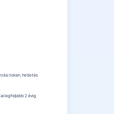
rzési token, hirdetés
.
ai legfeljebb 2 évig.