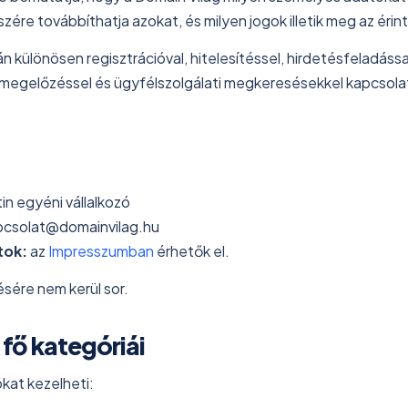
észére továbbíthatja azokat, és milyen jogok illetik meg az éri
különösen regisztrációval, hitelesítéssel, hirdetésfeladással
s-megelőzéssel és ügyfélszolgálati megkeresésekkel kapcsol
n egyéni vállalkozó
pcsolat@domainvilag.hu
tok:
az
Impresszumban
érhetők el.
ésére nem kerül sor.
 fő kategóriái
okat kezelheti: