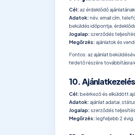
Cél:
az érdeklődő ajánlatának
Adatok:
név, email cím, telef
beküldés időpontja, érdeklőd
Jogalap:
szerződés teljesíté
Megőrzés:
ajánlatok és vendé
Fontos: az ajánlat beküldésé
hirdető részére továbbításra k
10. Ajánlatkezelés
Cél:
beérkező és elküldött ajá
Adatok:
ajánlat adatai, státu
Jogalap:
szerződés teljesítés
Megőrzés:
legfeljebb 2 évig.