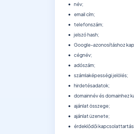
név;
email cím;
telefonszám;
jelszó hash;
Google-azonosításhoz kap
cégnév;
adószám;
számlaképességi jelölés;
hirdetésadatok;
domainnév és domainhez ka
ajánlat összege;
ajánlat üzenete;
érdeklődői kapcsolattartás