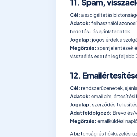
11. Spam, visszaé
Cél:
a szolgáltatás biztonság
Adatok:
felhasználói azonosí
hirdetés- és ajánlatadatok.
Jogalap:
jogos érdek a szolg
Megőrzés:
spamjelentések és
visszaélés esetén legfeljebb 
12. Emailértesítés
Cél:
rendszerüzenetek, ajánla
Adatok:
email cím, értesítési
Jogalap:
szerződés teljesítés
Adatfeldolgozó:
Brevo és/v
Megőrzés:
emailküldési napló
A biztonsági és fiókkezelési ü