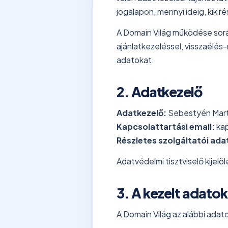
jogalapon, mennyi ideig, kik r
A Domain Világ működése során 
ajánlatkezeléssel, visszaélé
adatokat.
2. Adatkezelő
Adatkezelő:
Sebestyén Marti
Kapcsolattartási email:
ka
Részletes szolgáltatói ada
Adatvédelmi tisztviselő kijelöl
3. A kezelt adatok
A Domain Világ az alábbi adat