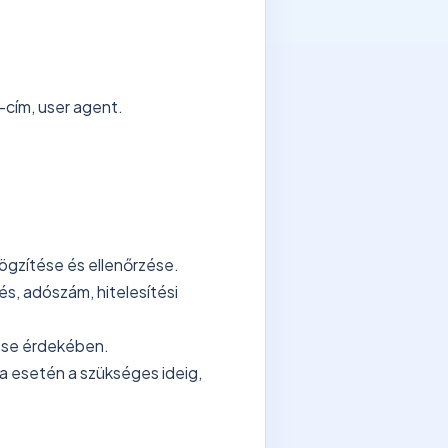
P-cím, user agent.
ögzítése és ellenőrzése.
és, adószám, hitelesítési
zése érdekében.
ita esetén a szükséges ideig,