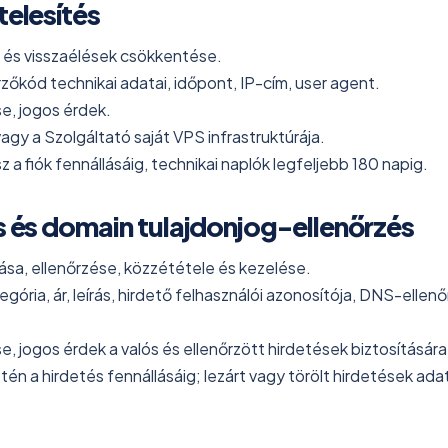
telesítés
 és visszaélések csökkentése.
zőkód technikai adatai, időpont, IP-cím, user agent.
e, jogos érdek.
gy a Szolgáltató saját VPS infrastruktúrája.
sz a fiók fennállásáig, technikai naplók legfeljebb 180 napig.
s és domain tulajdonjog-ellenőrzés
sa, ellenőrzése, közzététele és kezelése.
ória, ár, leírás, hirdető felhasználói azonosítója, DNS-ellenő
e, jogos érdek a valós és ellenőrzött hirdetések biztosítására
tén a hirdetés fennállásáig; lezárt vagy törölt hirdetések adat