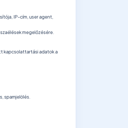
ítója, IP-cím, user agent,
isszaélések megelőzésére.
t kapcsolattartási adatok a
ás, spamjelölés.