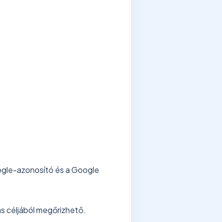
oogle-azonosító és a Google
lás céljából megőrizhető.