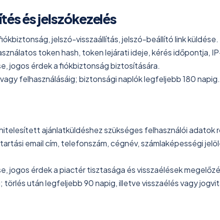
tés és jelszókezelés
ókbiztonság, jelszó-visszaállítás, jelszó-beállító link küldése.
sználatos token hash, token lejárati ideje, kérés időpontja, I
e, jogos érdek a fiókbiztonság biztosítására.
 vagy felhasználásáig; biztonsági naplók legfeljebb 180 napig.
hitelesített ajánlatküldéshez szükséges felhasználói adatok r
tartási email cím, telefonszám, cégnév, számlaképességi jelöl
.
se, jogos érdek a piactér tisztasága és visszaélések megelő
g; törlés után legfeljebb 90 napig, illetve visszaélés vagy jogv