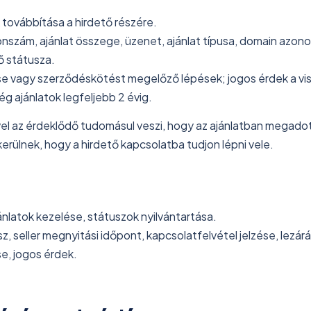
 továbbítása a hirdető részére.
onszám, ajánlat összege, üzenet, ajánlat típusa, domain azonos
ő státusza.
se vagy szerződéskötést megelőző lépések; jogos érdek a v
g ajánlatok legfeljebb 2 évig.
vel az érdeklődő tudomásul veszi, hogy az ajánlatban megadot
erülnek, hogy a hirdető kapcsolatba tudjon lépni vele.
nlatok kezelése, státuszok nyilvántartása.
sz, seller megnyitási időpont, kapcsolatfelvétel jelzése, lezár
e, jogos érdek.