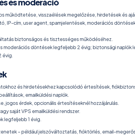
lés és moderáció
os működtetése, visszaélések megelőzése, hirdetések és ajá
tó, IP-cím, user agent, spamjelentések, moderációs döntések
áltatás biztonságos és tisztességes működéséhez.
 moderációs döntések legfeljebb 2 évig; biztonsági naplók l
2 évig.
ek
tokhoz és hirdetésekhez kapcsolódó értesítések, fiókbizton
 beállítások, emailküldési naplók.
e, jogos érdek, opcionális értesítéseknél hozzájárulás.
agy saját VPS emailküldési rendszer.
k legfeljebb 1 évig.
zenetek – például jelszóváltoztatás, fióktörlés, email-megerősí