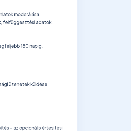
nlatok moderálása.
, felfüggesztési adatok,
egfeljebb 180 napig,
sági üzenetek küldése.
tés – az opcionális értesítési