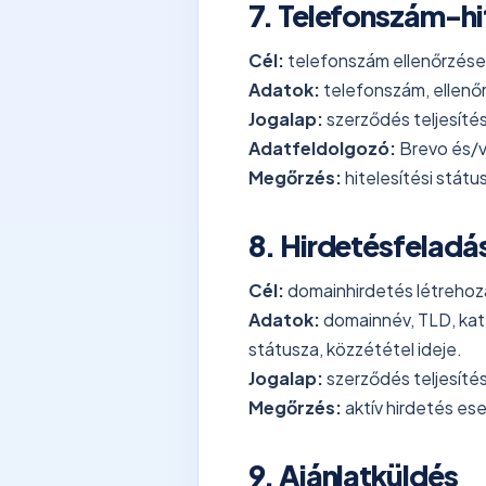
7. Telefonszám-hi
Cél:
telefonszám ellenőrzése
Adatok:
telefonszám, ellenőr
Jogalap:
szerződés teljesítés
Adatfeldolgozó:
Brevo és/va
Megőrzés:
hitelesítési státu
8. Hirdetésfeladá
Cél:
domainhirdetés létrehozá
Adatok:
domainnév, TLD, kateg
státusza, közzététel ideje.
Jogalap:
szerződés teljesítés
Megőrzés:
aktív hirdetés ese
9. Ajánlatküldés