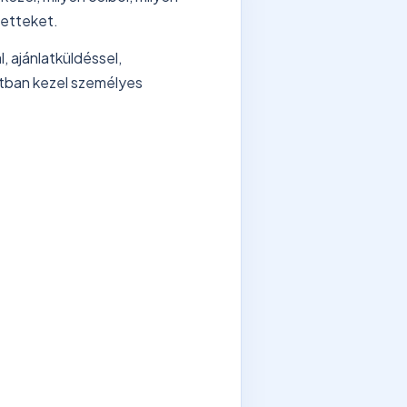
ntetteket.
, ajánlatküldéssel,
atban kezel személyes