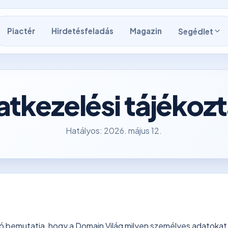
Piactér
Hirdetésfeladás
Magazin
Segédlet
tkezelési tájékoz
Hatályos: 2026. május 12.
ó bemutatja, hogy a Domain Világ milyen személyes adatokat k