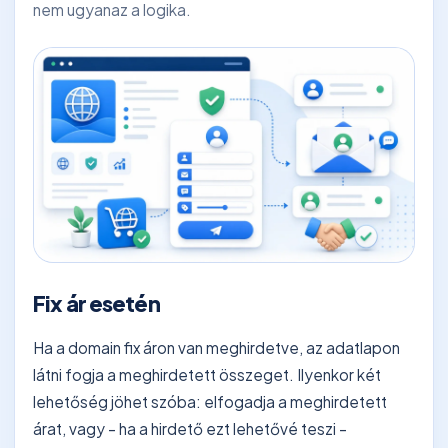
nem ugyanaz a logika.
Fix ár esetén
Ha a domain fix áron van meghirdetve, az adatlapon
látni fogja a meghirdetett összeget. Ilyenkor két
lehetőség jöhet szóba: elfogadja a meghirdetett
árat, vagy – ha a hirdető ezt lehetővé teszi –