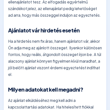
ellenajánlatot tesz. Az elfogadás egyértelmű
szándékot jelez, az ellenajánlat pedig lehetőséget
ad arra, hogy más összeggel induljon az egyeztetés.
Ajánlatot vár hirdetés esetén
Ha a hirdetés nem fix áras, hanem ajánlatot vár, akkor
Ön adja meg az ajánlott összeget. Ilyenkor különösen
fontos, hogy reális, átgondolt összeget írjon be. A túl
alacsony ajánlat könnyen figyelmen kívül maradhat, a
jól belőtt ajánlat viszont érdemi egyeztetést indíthat
el.
Milyen adatokat kell megadni?
Az ajánlat elküldéséhez meg kell adni a
kapcsolattartási adatokat. Ha hitelesített fiókkal