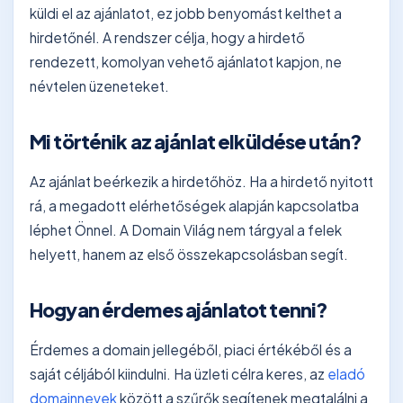
küldi el az ajánlatot, ez jobb benyomást kelthet a
hirdetőnél. A rendszer célja, hogy a hirdető
rendezett, komolyan vehető ajánlatot kapjon, ne
névtelen üzeneteket.
Mi történik az ajánlat elküldése után?
Az ajánlat beérkezik a hirdetőhöz. Ha a hirdető nyitott
rá, a megadott elérhetőségek alapján kapcsolatba
léphet Önnel. A Domain Világ nem tárgyal a felek
helyett, hanem az első összekapcsolásban segít.
Hogyan érdemes ajánlatot tenni?
Érdemes a domain jellegéből, piaci értékéből és a
saját céljából kiindulni. Ha üzleti célra keres, az
eladó
domainnevek
között a szűrők segítenek megtalálni a