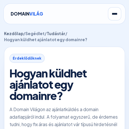
DOMAIN
VILÁG
Kezdőlap
/
Segédlet
/
Tudástár
/
Hogyan küldhet ajánlatot egy domainre?
Érdeklődőknek
Hogyan küldhet
ajánlatot egy
domainre?
A Domain Világon az ajánlatküldés a domain
adatlapjáról indul. A folyamat egyszerű, de érdemes
tudni, hogy fix áras és ajánlatot vár típusú hirdetésnél