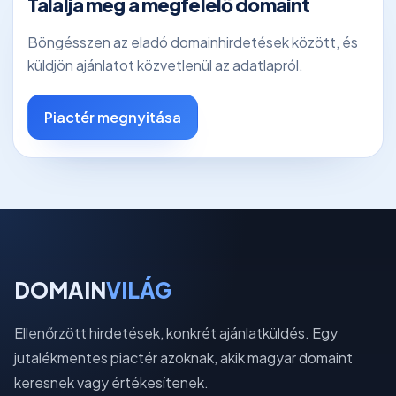
Találja meg a megfelelő domaint
Böngésszen az eladó domainhirdetések között, és
küldjön ajánlatot közvetlenül az adatlapról.
Piactér megnyitása
DOMAIN
VILÁG
Ellenőrzött hirdetések, konkrét ajánlatküldés. Egy
jutalékmentes piactér azoknak, akik magyar domaint
keresnek vagy értékesítenek.