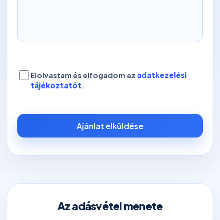
Elolvastam és elfogadom az
adatkezelési
tájékoztatót
.
Ajánlat elküldése
Az adásvétel menete