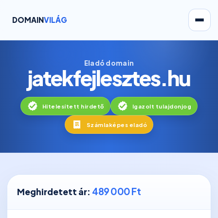
DOMAIN
VILÁG
Eladó domain
jatekfejlesztes.hu
Hitelesített hirdető
Igazolt tulajdonjog
Számlaképes eladó
489 000 Ft
Meghirdetett ár: