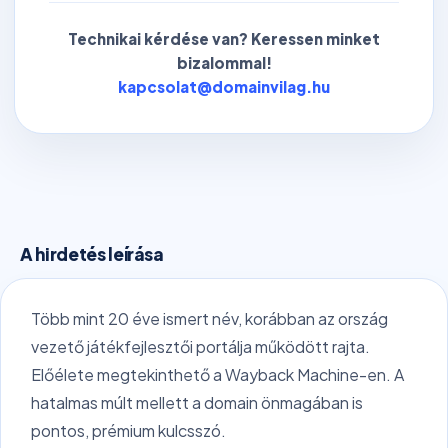
Technikai kérdése van? Keressen minket
bizalommal!
kapcsolat@domainvilag.hu
A hirdetés leírása
Több mint 20 éve ismert név, korábban az ország
vezető játékfejlesztői portálja működött rajta.
Előélete megtekinthető a Wayback Machine-en. A
hatalmas múlt mellett a domain önmagában is
pontos, prémium kulcsszó.