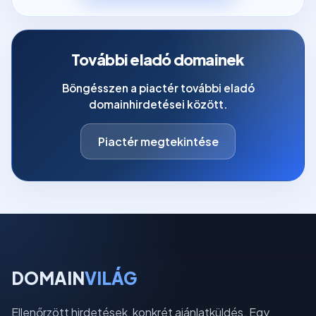
További eladó domainek
Böngésszen a piactér további eladó
domainhirdetései között.
Piactér megtekintése
DOMAIN
VILÁG
Ellenőrzött hirdetések, konkrét ajánlatküldés. Egy