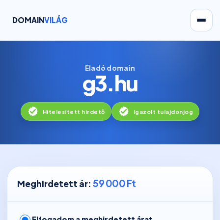
DOMAIN
VILÁG
Eladó domain
g3.hu
Hitelesített hirdető
Igazolt tulajdonjog
59 000 Ft
Meghirdetett ár:
Elfogadom a meghirdetett árat