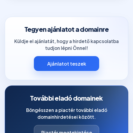
Tegyen ajánlatot a domainre
Küldje el ajánlatát, hogy a hirdető kapcsolatba
tudjon lépni Önnel!
Ajánlatot teszek
További eladó domainek
Böngésszen a piactér további eladó
domainhirdetései között.
Piactér megtekintése