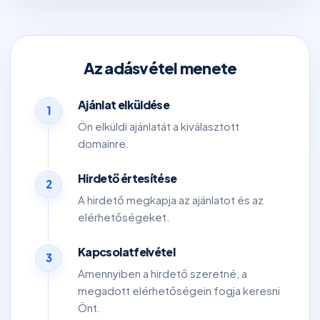
Az adásvétel menete
Ajánlat elküldése
1
Ön elküldi ajánlatát a kiválasztott
domainre.
Hirdető értesítése
2
A hirdető megkapja az ajánlatot és az
elérhetőségeket.
Kapcsolatfelvétel
3
Amennyiben a hirdető szeretné, a
megadott elérhetőségein fogja keresni
Önt.