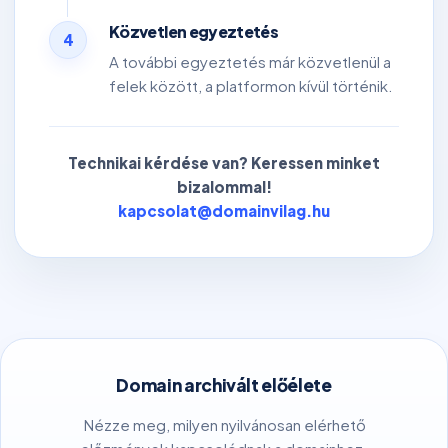
Közvetlen egyeztetés
4
A további egyeztetés már közvetlenül a
felek között, a platformon kívül történik.
Technikai kérdése van? Keressen minket
bizalommal!
kapcsolat@domainvilag.hu
Domain archivált előélete
Nézze meg, milyen nyilvánosan elérhető