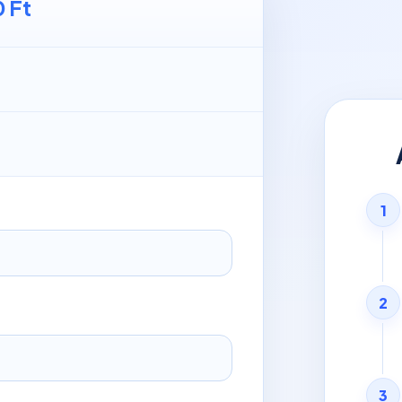
 Ft
1
2
3