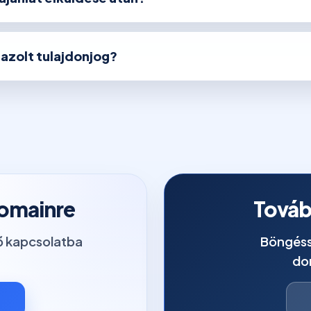
igazolt tulajdonjog?
domainre
Továb
tő kapcsolatba
Böngéss
do