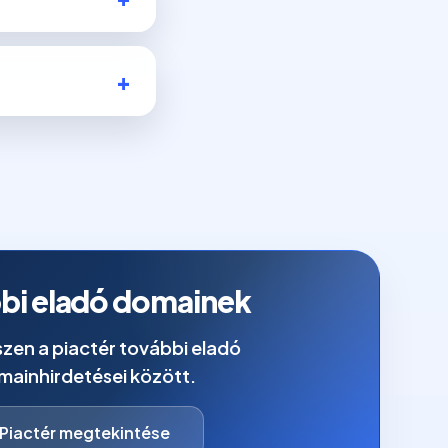
bi eladó domainek
zen a piactér további eladó
mainhirdetései között.
Piactér megtekintése