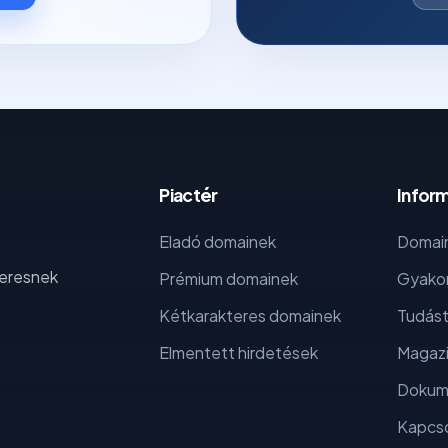
Piactér
Infor
Eladó domainek
Domain
keresnek
Prémium domainek
Gyakor
Kétkarakteres domainek
Tudást
Elmentett hirdetések
Magaz
Dokum
Kapcso