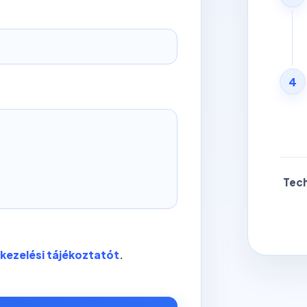
4
Tech
kezelési tájékoztatót
.