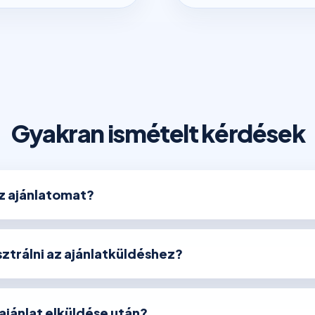
Gyakran ismételt kérdések
az ajánlatomat?
ztrálni az ajánlatküldéshez?
 ajánlat elküldése után?