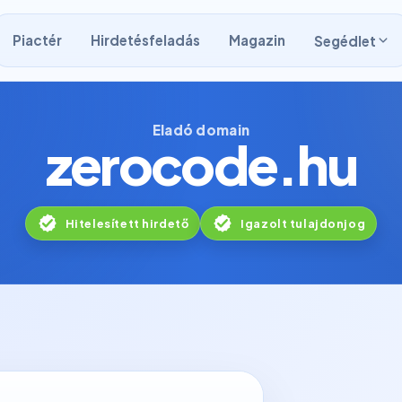
Piactér
Hirdetésfeladás
Magazin
Segédlet
Eladó domain
zerocode.hu
Hitelesített hirdető
Igazolt tulajdonjog