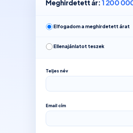
1 200 000
Meghirdetett ár:
Elfogadom a meghirdetett árat
Ellenajánlatot teszek
Teljes név
Email cím