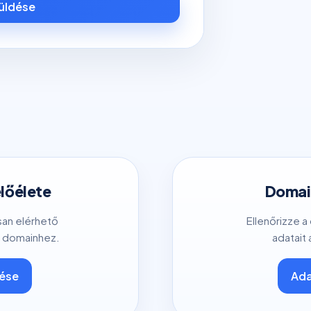
küldése
előélete
Domain
san elérhető
Ellenőrizze a
 domainhez.
adatait 
tése
Ada