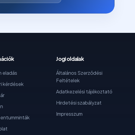
mációk
Jogi oldalak
 eladás
Általános Szerződési
Feltételek
i kérdések
Adatkezelési tájékoztató
ár
Hirdetési szabályzat
in
Impresszum
entumminták
lat