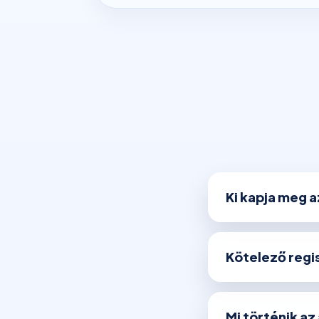
Ki kapja meg 
Kötelező regis
Mi történik az