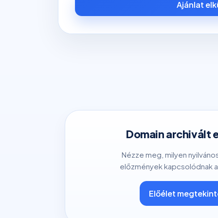
Ajánlat el
Domain archivált 
Nézze meg, milyen nyilváno
előzmények kapcsolódnak a
Előélet megtekin