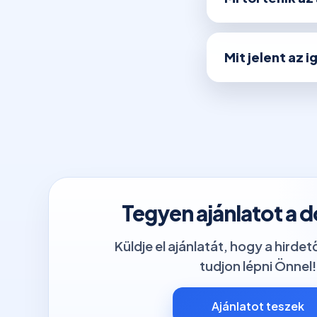
Mit jelent az 
Tegyen ajánlatot a 
Küldje el ajánlatát, hogy a hirde
tudjon lépni Önnel!
Ajánlatot teszek