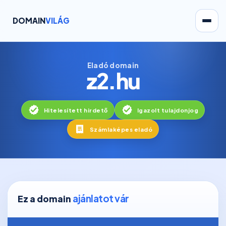
DOMAIN
VILÁG
Eladó domain
z2.hu
Hitelesített hirdető
Igazolt tulajdonjog
Számlaképes eladó
ajánlatot vár
Ez a domain