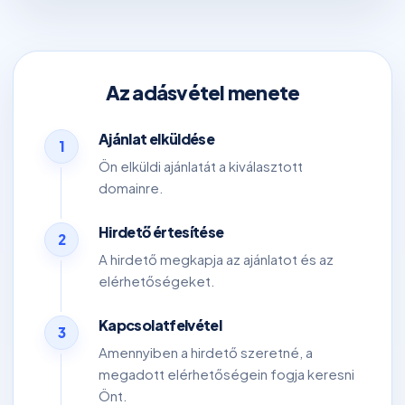
Az adásvétel menete
Ajánlat elküldése
1
Ön elküldi ajánlatát a kiválasztott
domainre.
Hirdető értesítése
2
A hirdető megkapja az ajánlatot és az
elérhetőségeket.
Kapcsolatfelvétel
3
Amennyiben a hirdető szeretné, a
megadott elérhetőségein fogja keresni
Önt.