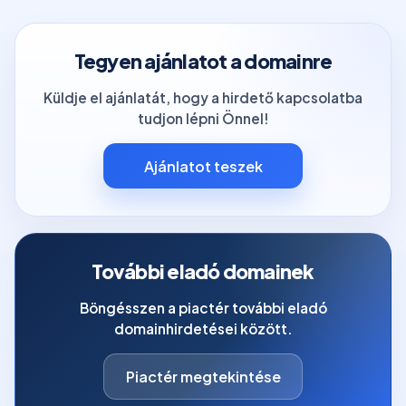
Tegyen ajánlatot a domainre
Küldje el ajánlatát, hogy a hirdető kapcsolatba
tudjon lépni Önnel!
Ajánlatot teszek
További eladó domainek
Böngésszen a piactér további eladó
domainhirdetései között.
Piactér megtekintése