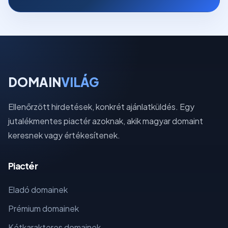
DOMAIN
VILÁG
Ellenőrzött hirdetések, konkrét ajánlatküldés. Egy
jutalékmentes piactér azoknak, akik magyar domaint
keresnek vagy értékesítenek.
Piactér
Eladó domainek
Prémium domainek
Kétkarakteres domainek