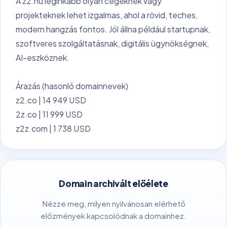
A z2.hu leginkább olyan cégeknek vagy
projekteknek lehet izgalmas, ahol a rövid, teches,
modern hangzás fontos. Jól állna például startupnak,
szoftveres szolgáltatásnak, digitális ügynökségnek,
AI-eszköznek.
Árazás (hasonló domainnevek)
z2.co | 14 949 USD
2z.co | 11 999 USD
z2z.com | 1 738 USD
Domain archivált előélete
Nézze meg, milyen nyilvánosan elérhető
előzmények kapcsolódnak a domainhez.