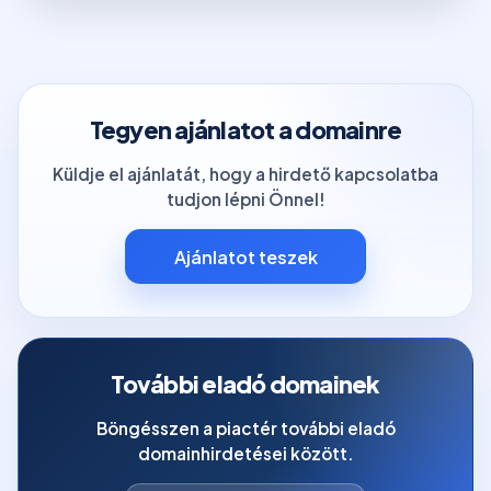
Tegyen ajánlatot a domainre
Küldje el ajánlatát, hogy a hirdető kapcsolatba
tudjon lépni Önnel!
Ajánlatot teszek
További eladó domainek
Böngésszen a piactér további eladó
domainhirdetései között.