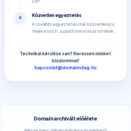
Önt.
Közvetlen egyeztetés
4
A további egyeztetés már közvetlenül a
felek között, a platformon kívül történik.
Technikai kérdése van? Keressen minket
bizalommal!
kapcsolat@domainvilag.hu
Domain archivált előélete
Nézze meg, milyen nyilvánosan elérhető