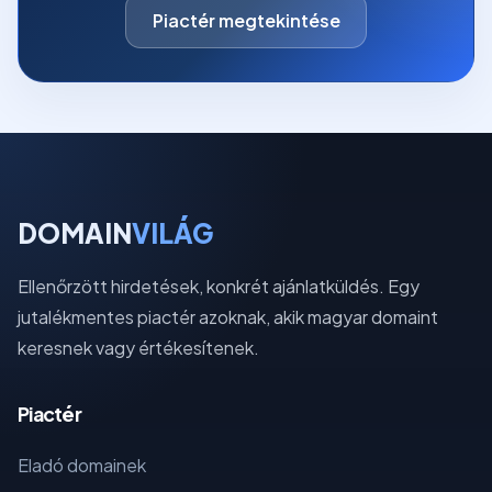
Piactér megtekintése
DOMAIN
VILÁG
Ellenőrzött hirdetések, konkrét ajánlatküldés. Egy
jutalékmentes piactér azoknak, akik magyar domaint
keresnek vagy értékesítenek.
Piactér
Eladó domainek