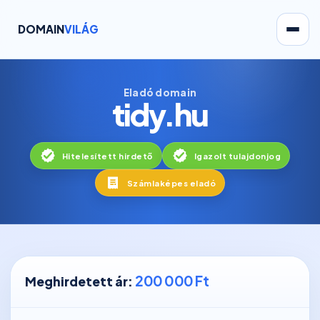
DOMAIN
VILÁG
Eladó domain
tidy.hu
Hitelesített hirdető
Igazolt tulajdonjog
Számlaképes eladó
200 000 Ft
Meghirdetett ár: