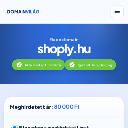
DOMAIN
VILÁG
Eladó domain
shoply.hu
Hitelesített hirdető
Igazolt tulajdonjog
80 000 Ft
Meghirdetett ár:
Elfogadom a meghirdetett árat