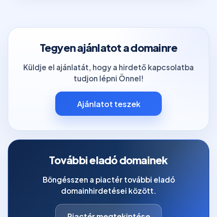
Tegyen ajánlatot a domainre
Küldje el ajánlatát, hogy a hirdető kapcsolatba
tudjon lépni Önnel!
Ajánlatot teszek
További eladó domainek
Böngésszen a piactér további eladó
domainhirdetései között.
Piactér megtekintése