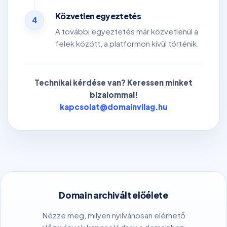
Közvetlen egyeztetés
4
A további egyeztetés már közvetlenül a
felek között, a platformon kívül történik.
Technikai kérdése van? Keressen minket
bizalommal!
kapcsolat@domainvilag.hu
Domain archivált előélete
Nézze meg, milyen nyilvánosan elérhető