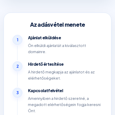
Az adásvétel menete
Ajánlat elküldése
1
Ön elküldi ajánlatát a kiválasztott
domainre.
Hirdető értesítése
2
A hirdető megkapja az ajánlatot és az
elérhetőségeket.
Kapcsolatfelvétel
3
Amennyiben a hirdető szeretné, a
megadott elérhetőségein fogja keresni
Önt.