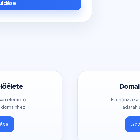
küldése
előélete
Domain
san elérhető
Ellenőrizze a
 domainhez.
adatait 
tése
Ada