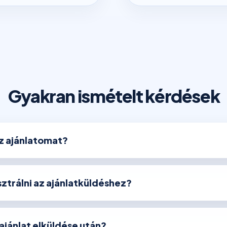
Gyakran ismételt kérdések
az ajánlatomat?
ztrálni az ajánlatküldéshez?
 ajánlat elküldése után?