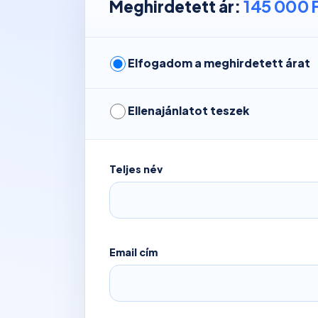
145 000 
Meghirdetett ár:
Elfogadom a meghirdetett árat
Ellenajánlatot teszek
Teljes név
Email cím