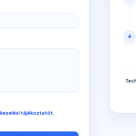
4
Tech
kezelési tájékoztatót
.