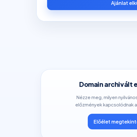
Ajánlat el
Domain archivált 
Nézze meg, milyen nyilváno
előzmények kapcsolódnak a
Előélet megtekin