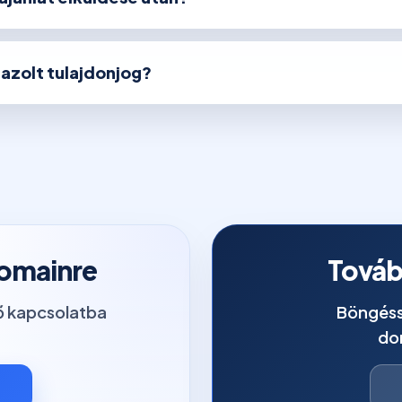
igazolt tulajdonjog?
domainre
Továb
tő kapcsolatba
Böngéss
do