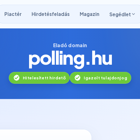
Piactér
Hirdetésfeladás
Magazin
Segédlet
Eladó domain
polling.hu
Hitelesített hirdető
Igazolt tulajdonjog