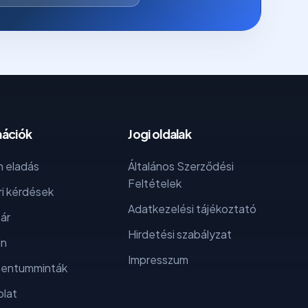
mációk
Jogi oldalak
 eladás
Általános Szerződési
Feltételek
i kérdések
Adatkezelési tájékoztató
ár
Hirdetési szabályzat
in
Impresszum
entumminták
lat