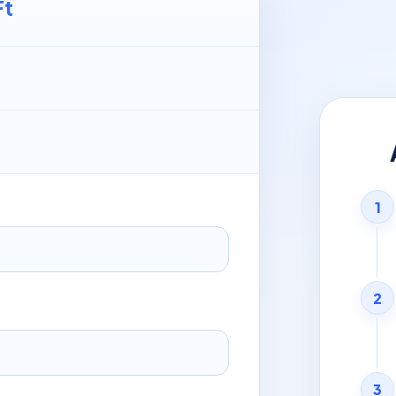
Ft
1
2
3