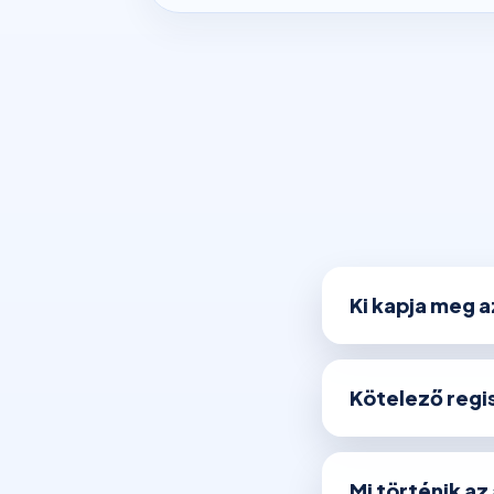
Ki kapja meg 
Kötelező regis
Mi történik az