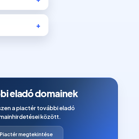
bi eladó domainek
zen a piactér további eladó
mainhirdetései között.
Piactér megtekintése