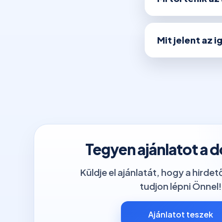
Mit jelent az 
Tegyen ajánlatot a 
Küldje el ajánlatát, hogy a hirde
tudjon lépni Önnel!
Ajánlatot teszek