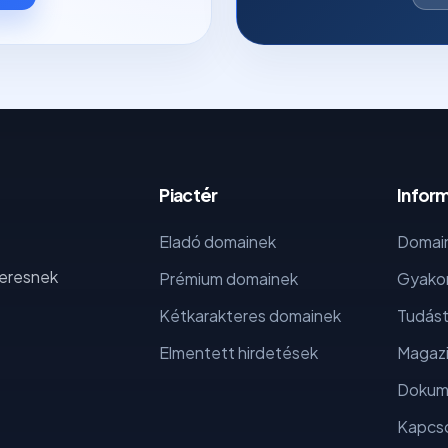
Piactér
Infor
Eladó domainek
Domain
keresnek
Prémium domainek
Gyakor
Kétkarakteres domainek
Tudást
Elmentett hirdetések
Magaz
Dokum
Kapcso