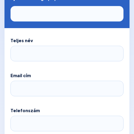
Teljes név
Email cím
Telefonszám