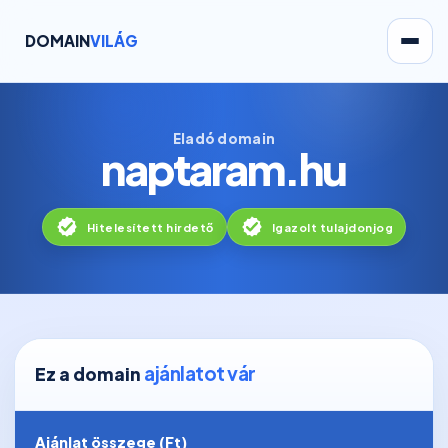
DOMAIN
VILÁG
Eladó domain
naptaram.hu
Hitelesített hirdető
Igazolt tulajdonjog
ajánlatot vár
Ez a domain
Ajánlat összege (Ft)