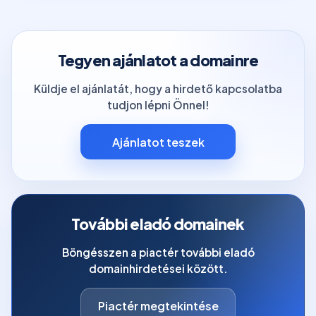
Tegyen ajánlatot a domainre
Küldje el ajánlatát, hogy a hirdető kapcsolatba
tudjon lépni Önnel!
Ajánlatot teszek
További eladó domainek
Böngésszen a piactér további eladó
domainhirdetései között.
Piactér megtekintése