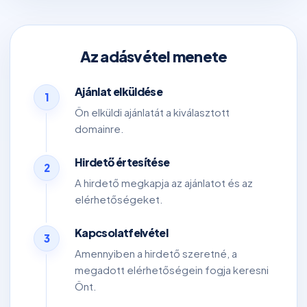
Az adásvétel menete
Ajánlat elküldése
1
Ön elküldi ajánlatát a kiválasztott
domainre.
Hirdető értesítése
2
A hirdető megkapja az ajánlatot és az
elérhetőségeket.
Kapcsolatfelvétel
3
Amennyiben a hirdető szeretné, a
megadott elérhetőségein fogja keresni
Önt.