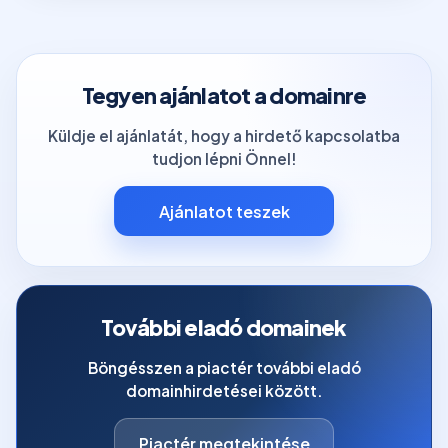
Tegyen ajánlatot a domainre
Küldje el ajánlatát, hogy a hirdető kapcsolatba
tudjon lépni Önnel!
Ajánlatot teszek
További eladó domainek
Böngésszen a piactér további eladó
domainhirdetései között.
Piactér megtekintése