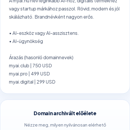
A myai.hu név leginkább AI-hoz, digitális termékhez
vagy startup márkához passzol. Rövid, modern és jól
skálázható. Brandnévként nagyon erős.
• AI-eszköz vagy AI-asszisztens.
• AI-ügynökség
Árazás (hasonló domainnevek)
myai.club | 750 USD
myai.pro | 499 USD
myai.digital | 299 USD
Domain archivált előélete
Nézze meg, milyen nyilvánosan elérhető