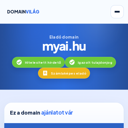
DOMAIN
VILÁG
Eladó domain
myai.hu
Hitelesített hirdető
Igazolt tulajdonjog
Számlaképes eladó
ajánlatot vár
Ez a domain