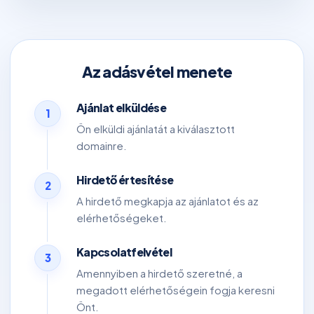
Az adásvétel menete
Ajánlat elküldése
1
Ön elküldi ajánlatát a kiválasztott
domainre.
Hirdető értesítése
2
A hirdető megkapja az ajánlatot és az
elérhetőségeket.
Kapcsolatfelvétel
3
Amennyiben a hirdető szeretné, a
megadott elérhetőségein fogja keresni
Önt.