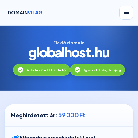
DOMAIN
VILÁG
Eladó domain
globalhost.hu
Hitelesített hirdető
Igazolt tulajdonjog
59 000 Ft
Meghirdetett ár:
Elfogadom a meghirdetett árat