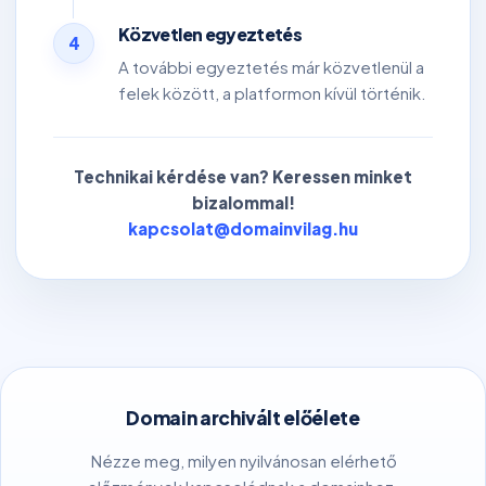
Közvetlen egyeztetés
4
A további egyeztetés már közvetlenül a
felek között, a platformon kívül történik.
Technikai kérdése van? Keressen minket
bizalommal!
kapcsolat@domainvilag.hu
Domain archivált előélete
Nézze meg, milyen nyilvánosan elérhető