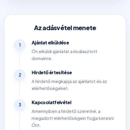
Az adásvétel menete
Ajánlat elküldése
1
Ön elküldi ajánlatát a kiválasztott
domainre.
Hirdető értesítése
2
A hirdető megkapja az ajánlatot és az
elérhetőségeket.
Kapcsolatfelvétel
3
Amennyiben a hirdető szeretné, a
megadott elérhetőségein fogja keresni
Önt.