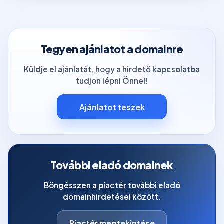
Tegyen ajánlatot a domainre
Küldje el ajánlatát, hogy a hirdető kapcsolatba
tudjon lépni Önnel!
Ajánlatot teszek
További eladó domainek
Böngésszen a piactér további eladó
domainhirdetései között.
Piactér megtekintése