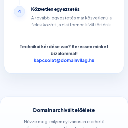
Közvetlen egyeztetés
4
A további egyeztetés már közvetlenül a
felek között, a platformon kívül történik.
Technikai kérdése van? Keressen minket
bizalommal!
kapcsolat@domainvilag.hu
Domain archivált előélete
Nézze meg, milyen nyilvánosan elérhető