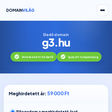
DOMAIN
VILÁG
Eladó domain
g3.hu
Hitelesített hirdető
Igazolt tulajdonjog
59 000 Ft
Meghirdetett ár:
Elfogadom a meghirdetett árat