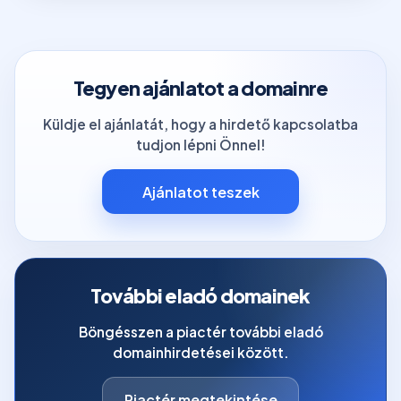
Tegyen ajánlatot a domainre
Küldje el ajánlatát, hogy a hirdető kapcsolatba
tudjon lépni Önnel!
Ajánlatot teszek
További eladó domainek
Böngésszen a piactér további eladó
domainhirdetései között.
Piactér megtekintése