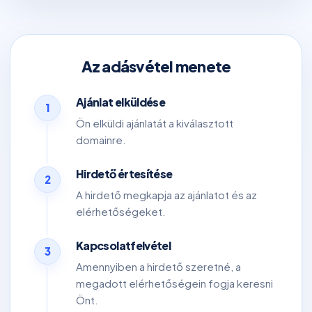
Az adásvétel menete
Ajánlat elküldése
1
Ön elküldi ajánlatát a kiválasztott
domainre.
Hirdető értesítése
2
A hirdető megkapja az ajánlatot és az
elérhetőségeket.
Kapcsolatfelvétel
3
Amennyiben a hirdető szeretné, a
megadott elérhetőségein fogja keresni
Önt.