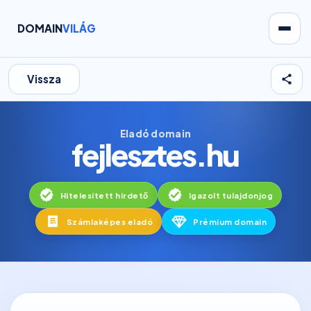
DOMAIN
VILÁG
Vissza
Eladó domain
fejlesztes.hu
Hitelesített hirdető
Igazolt tulajdonjog
Számlaképes eladó
Prémium domain