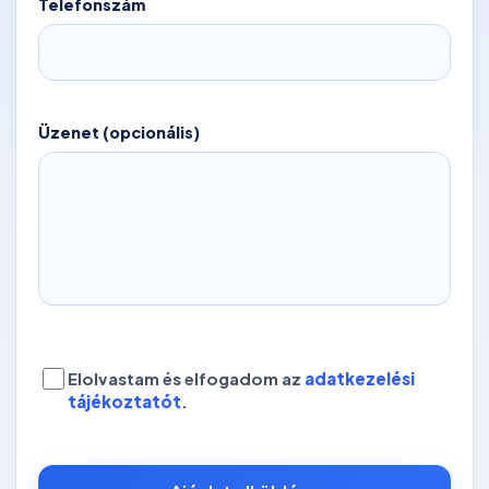
Telefonszám
Üzenet (opcionális)
Elolvastam és elfogadom az
adatkezelési
tájékoztatót
.