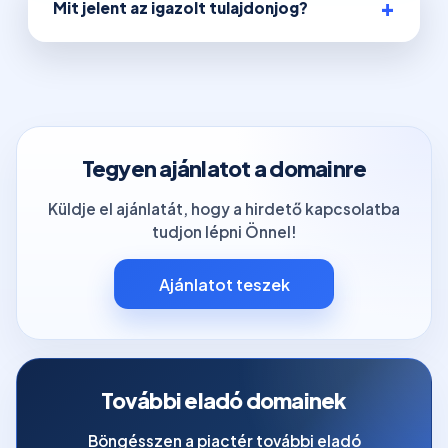
Mit jelent az igazolt tulajdonjog?
Tegyen ajánlatot a domainre
Küldje el ajánlatát, hogy a hirdető kapcsolatba
tudjon lépni Önnel!
Ajánlatot teszek
További eladó domainek
Böngésszen a piactér további eladó