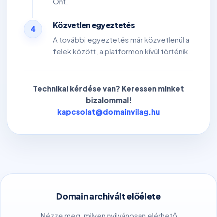
Önt.
Közvetlen egyeztetés
4
A további egyeztetés már közvetlenül a
felek között, a platformon kívül történik.
Technikai kérdése van? Keressen minket
bizalommal!
kapcsolat@domainvilag.hu
Domain archivált előélete
Nézze meg, milyen nyilvánosan elérhető