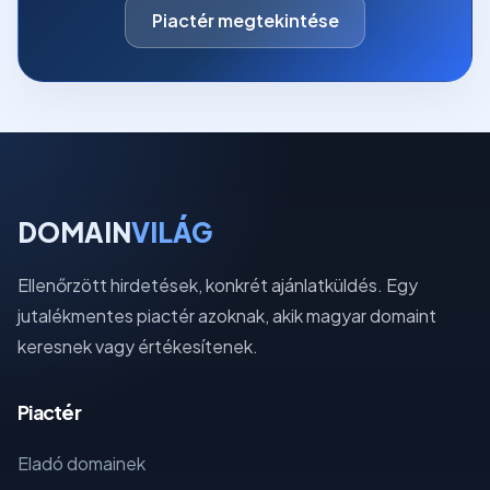
Piactér megtekintése
DOMAIN
VILÁG
Ellenőrzött hirdetések, konkrét ajánlatküldés. Egy
jutalékmentes piactér azoknak, akik magyar domaint
keresnek vagy értékesítenek.
Piactér
Eladó domainek