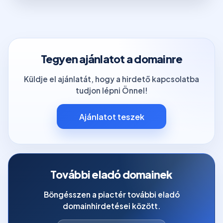
Tegyen ajánlatot a domainre
Küldje el ajánlatát, hogy a hirdető kapcsolatba
tudjon lépni Önnel!
Ajánlatot teszek
További eladó domainek
Böngésszen a piactér további eladó
domainhirdetései között.