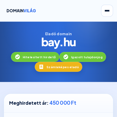
DOMAIN
VILÁG
Eladó domain
bay.hu
Hitelesített hirdető
Igazolt tulajdonjog
Számlaképes eladó
450 000 Ft
Meghirdetett ár: