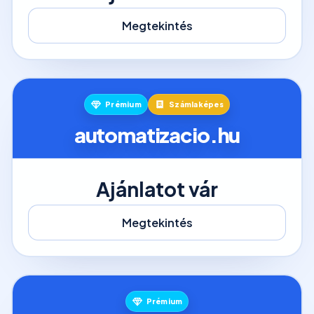
Megtekintés
Prémium
Számlaképes
automatizacio.hu
Ajánlatot vár
Megtekintés
Prémium