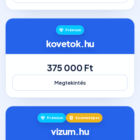
Prémium
kovetok.hu
375 000 Ft
Megtekintés
Prémium
Számlaképes
vizum.hu