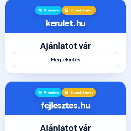
Prémium
Számlaképes
kerulet.hu
Ajánlatot vár
Megtekintés
Prémium
Számlaképes
fejlesztes.hu
Ajánlatot vár