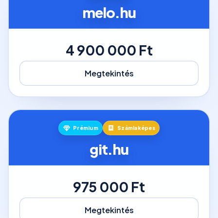
melo.hu
4 900 000 Ft
Megtekintés
Prémium
Számlaképes
git.hu
975 000 Ft
Megtekintés