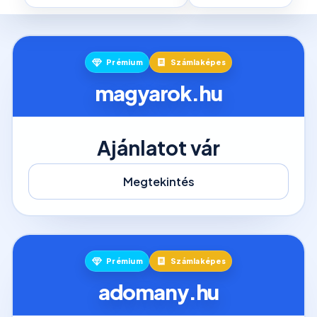
Prémium
Számlaképes
magyarok.hu
Ajánlatot vár
Megtekintés
Prémium
Számlaképes
adomany.hu