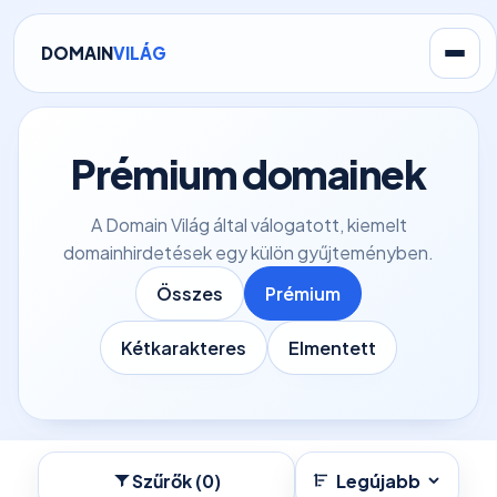
DOMAIN
VILÁG
Prémium domainek
A Domain Világ által válogatott, kiemelt
domainhirdetések egy külön gyűjteményben.
Összes
Prémium
Kétkarakteres
Elmentett
Szűrők (0)
Legújabb