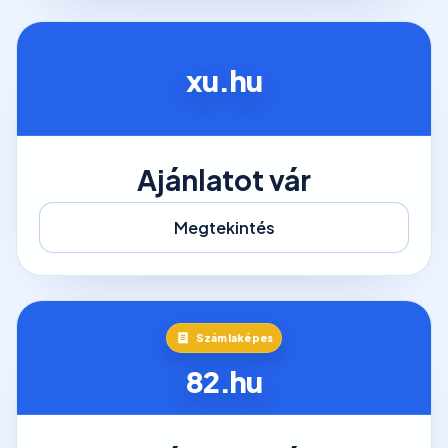
xu.hu
Ajánlatot vár
Megtekintés
Számlaképes
82.hu