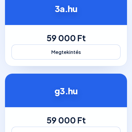
3a.hu
59 000 Ft
Megtekintés
g3.hu
59 000 Ft