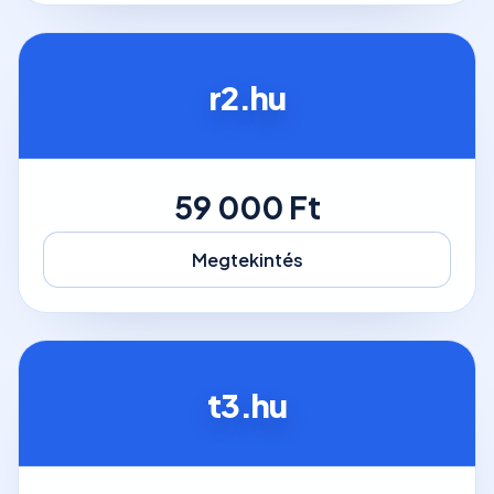
r2.hu
59 000 Ft
Megtekintés
t3.hu