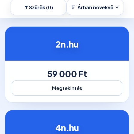
Szűrők (0)
Árban növekvő
2n.hu
59 000 Ft
Megtekintés
4n.hu