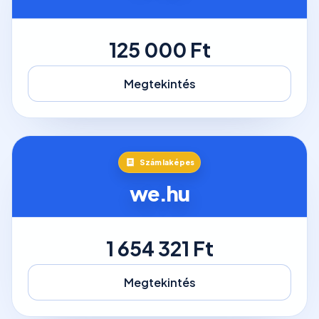
125 000 Ft
Megtekintés
Számlaképes
we.hu
1 654 321 Ft
Megtekintés