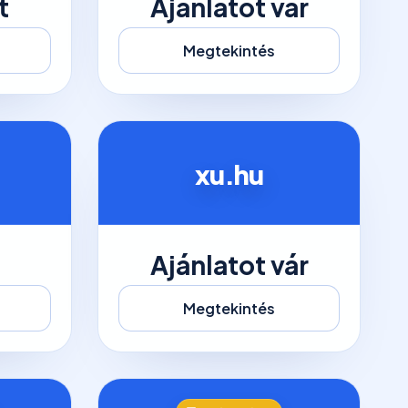
t
Ajánlatot vár
Megtekintés
xu.hu
t
Ajánlatot vár
Megtekintés