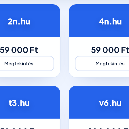
2n.hu
4n.hu
59 000 Ft
59 000 F
Megtekintés
Megtekintés
t3.hu
v6.hu