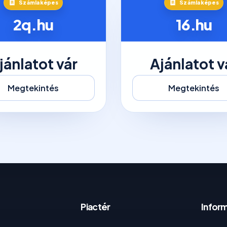
Számlaképes
Számlaképes
2q.hu
16.hu
jánlatot vár
Ajánlatot v
Megtekintés
Megtekintés
Piactér
Infor