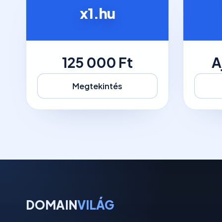
x1.hu
125 000 Ft
A
Megtekintés
DOMAIN
VILÁG