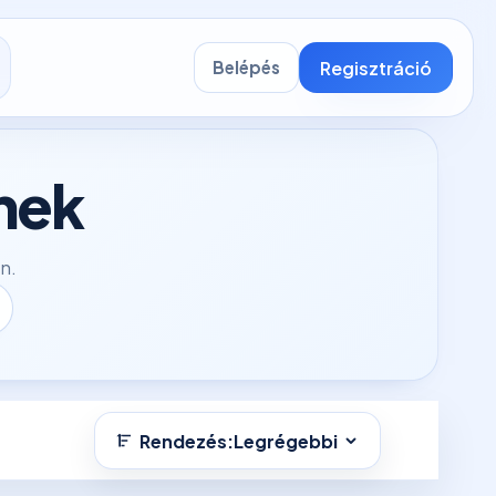
Regisztráció
Belépés
nek
en.
Rendezés:
Legrégebbi