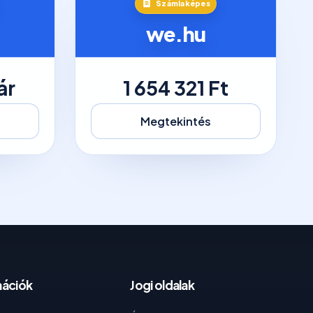
Számlaképes
we.hu
ár
1 654 321 Ft
Megtekintés
mációk
Jogi oldalak