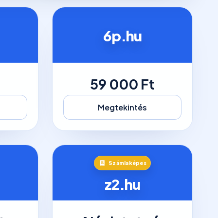
6p.hu
t
59 000 Ft
Megtekintés
Számlaképes
z2.hu