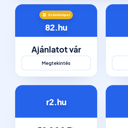
Számlaképes
82.hu
Ajánlatot vár
Megtekintés
r2.hu