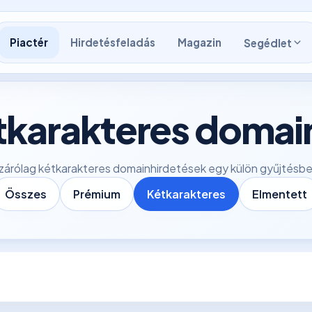
Piactér
Hirdetésfeladás
Magazin
Segédlet
tkarakteres domai
zárólag kétkarakteres domainhirdetések egy külön gyűjtésb
Összes
Prémium
Kétkarakteres
Elmentett