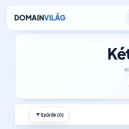
DOMAIN
VILÁG
Ké
Ki
Szűrők (0)