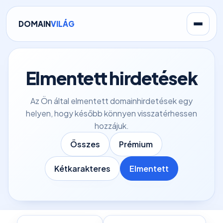
DOMAIN
VILÁG
Elmentett hirdetések
Az Ön által elmentett domainhirdetések egy
helyen, hogy később könnyen visszatérhessen
hozzájuk.
Összes
Prémium
Kétkarakteres
Elmentett