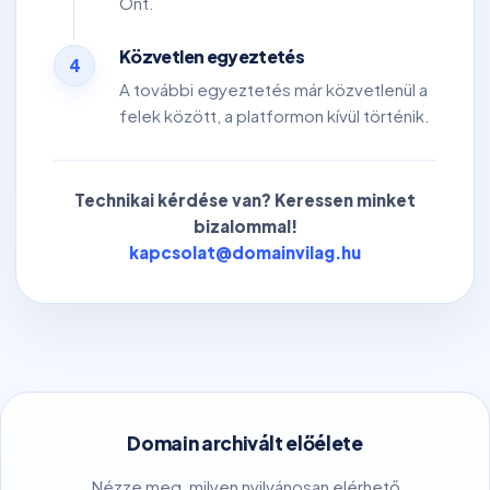
Önt.
Közvetlen egyeztetés
4
A további egyeztetés már közvetlenül a
felek között, a platformon kívül történik.
Technikai kérdése van? Keressen minket
bizalommal!
kapcsolat@domainvilag.hu
Domain archivált előélete
Nézze meg, milyen nyilvánosan elérhető