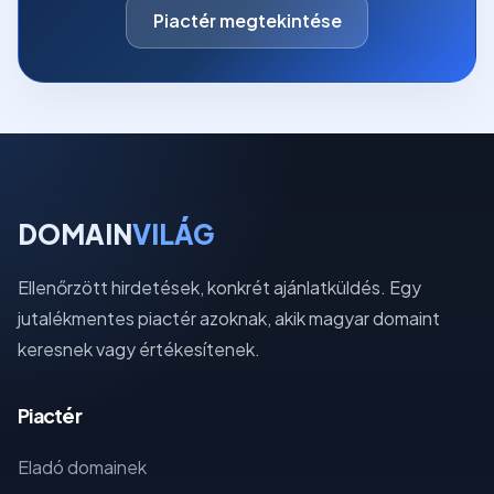
Piactér megtekintése
DOMAIN
VILÁG
Ellenőrzött hirdetések, konkrét ajánlatküldés. Egy
jutalékmentes piactér azoknak, akik magyar domaint
keresnek vagy értékesítenek.
Piactér
Eladó domainek