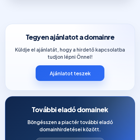
Tegyen ajánlatot a domainre
Küldje el ajánlatát, hogy a hirdető kapcsolatba
tudjon lépni Önnel!
Ajánlatot teszek
További eladó domainek
Böngésszen a piactér további eladó
domainhirdetései között.