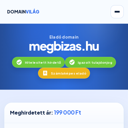
DOMAIN
VILÁG
Eladó domain
megbizas.hu
Hitelesített hirdető
Igazolt tulajdonjog
Számlaképes eladó
199 000 Ft
Meghirdetett ár: