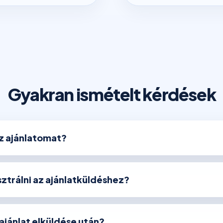
Gyakran ismételt kérdések
az ajánlatomat?
ztrálni az ajánlatküldéshez?
 ajánlat elküldése után?