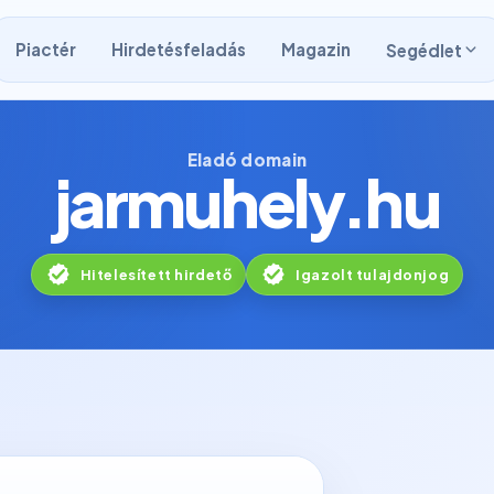
Piactér
Hirdetésfeladás
Magazin
Segédlet
Eladó domain
jarmuhely.hu
Hitelesített hirdető
Igazolt tulajdonjog