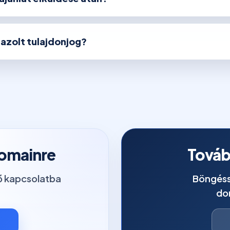
igazolt tulajdonjog?
domainre
Továb
tő kapcsolatba
Böngéss
do