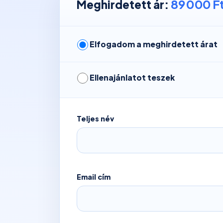
89 000 F
Meghirdetett ár:
Elfogadom a meghirdetett árat
Ellenajánlatot teszek
Teljes név
Email cím