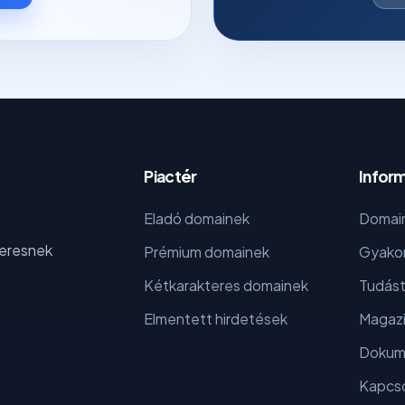
Piactér
Infor
Eladó domainek
Domain
keresnek
Prémium domainek
Gyakor
Kétkarakteres domainek
Tudást
Elmentett hirdetések
Magaz
Dokum
Kapcso