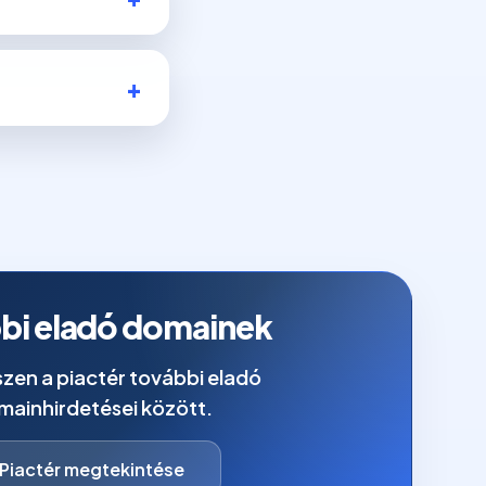
bi eladó domainek
zen a piactér további eladó
mainhirdetései között.
Piactér megtekintése