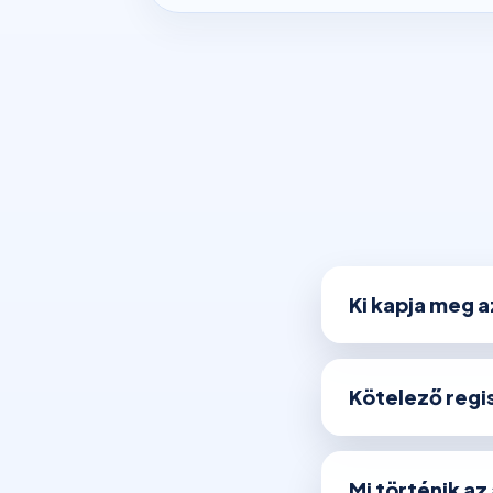
Ki kapja meg 
Kötelező regis
Mi történik az