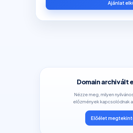
Ajánlat el
Domain archivált 
Nézze meg, milyen nyilváno
előzmények kapcsolódnak a
Előélet megtekin