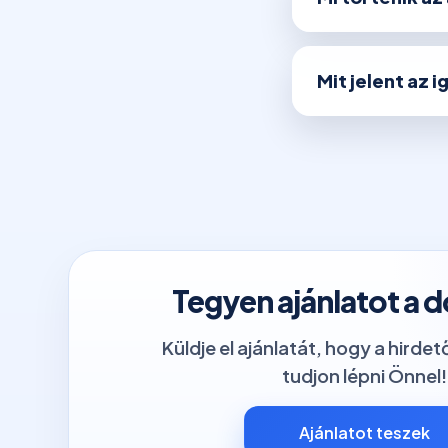
Mit jelent az 
Tegyen ajánlatot a 
Küldje el ajánlatát, hogy a hirde
tudjon lépni Önnel!
Ajánlatot teszek