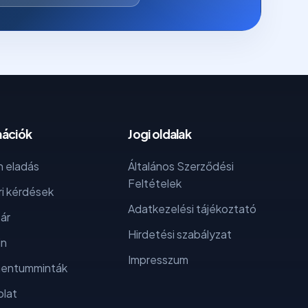
mációk
Jogi oldalak
 eladás
Általános Szerződési
Feltételek
i kérdések
Adatkezelési tájékoztató
ár
Hirdetési szabályzat
in
Impresszum
entumminták
lat