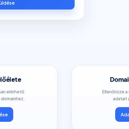
küldése
előélete
Domain
san elérhető
Ellenőrizze a
 domainhez.
adatait 
tése
Ada