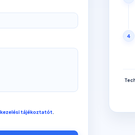
4
Tech
kezelési tájékoztatót
.