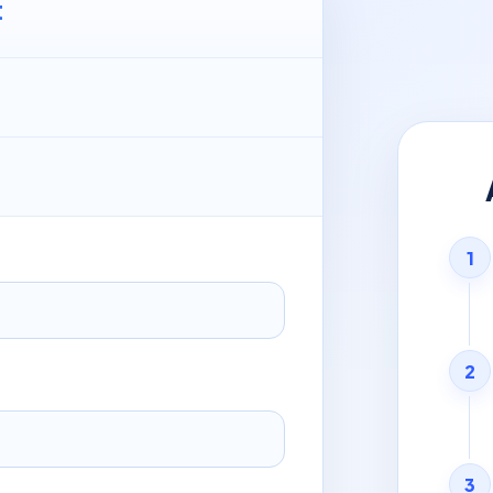
t
1
2
3