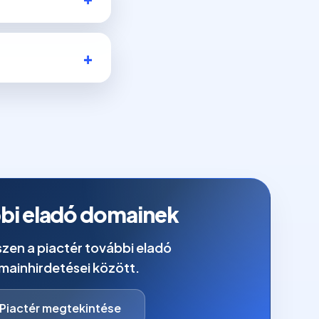
bi eladó domainek
zen a piactér további eladó
mainhirdetései között.
Piactér megtekintése