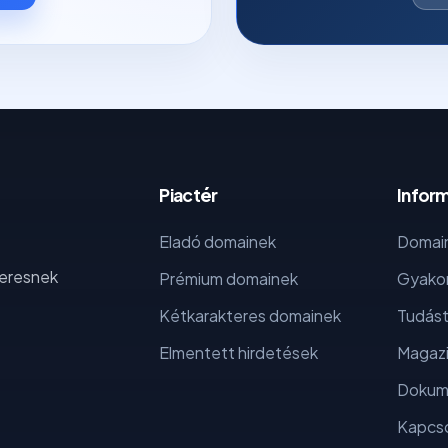
Piactér
Infor
Eladó domainek
Domain
keresnek
Prémium domainek
Gyakor
Kétkarakteres domainek
Tudást
Elmentett hirdetések
Magaz
Dokum
Kapcso