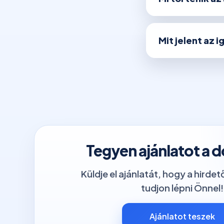
Mit jelent az 
Tegyen ajánlatot a 
Küldje el ajánlatát, hogy a hirde
tudjon lépni Önnel!
Ajánlatot teszek