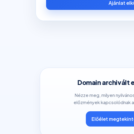
Ajánlat el
Domain archivált 
Nézze meg, milyen nyilváno
előzmények kapcsolódnak a
Előélet megtekin