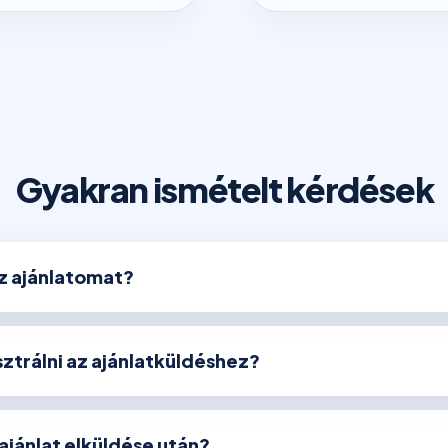
Gyakran ismételt kérdések
az ajánlatomat?
ztrálni az ajánlatküldéshez?
 ajánlat elküldése után?