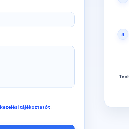
4
Tech
kezelési tájékoztatót
.