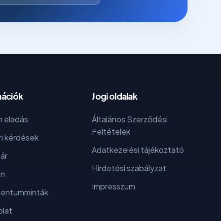
mációk
Jogi oldalak
 eladás
Általános Szerződési
Feltételek
i kérdések
Adatkezelési tájékoztató
ár
Hirdetési szabályzat
in
Impresszum
entumminták
lat