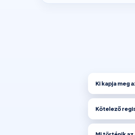
Ki kapja meg 
Kötelező regis
Mi történik az