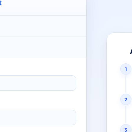
t
1
2
3