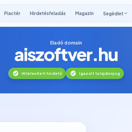
Piactér
Hirdetésfeladás
Magazin
Segédlet
Eladó domain
aiszoftver.hu
Hitelesített hirdető
Igazolt tulajdonjog