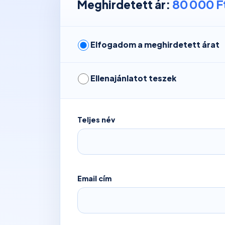
80 000 F
Meghirdetett ár:
Elfogadom a meghirdetett árat
Ellenajánlatot teszek
Teljes név
Email cím