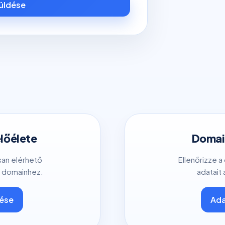
küldése
előélete
Domain
san elérhető
Ellenőrizze a
 domainhez.
adatait 
tése
Ada