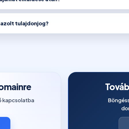
igazolt tulajdonjog?
domainre
Továb
tő kapcsolatba
Böngéss
do